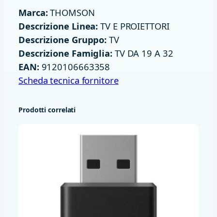
N
Marca:
THOMSON
L
Descrizione Linea:
TV E PROIETTORI
E
Descrizione Gruppo:
TV
D
Descrizione Famiglia:
TV DA 19 A 32
S
EAN:
9120106663358
M
Scheda tecnica fornitore
A
R
Prodotti correlati
T
G
O
O
G
L
E
T