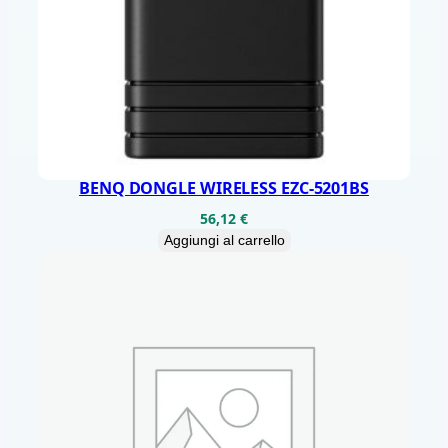
V
T
2
/
C
2
S
BENQ DONGLE WIRELESS EZC-5201BS
2
56,12
€
G
Aggiungi al carrello
O
O
G
L
E
T
V