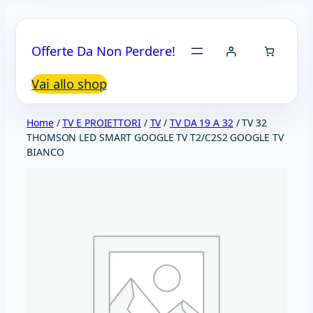
Vai
al
Offerte Da Non Perdere!
contenuto
Vai allo shop
Home
/
TV E PROIETTORI
/
TV
/
TV DA 19 A 32
/ TV 32
THOMSON LED SMART GOOGLE TV T2/C2S2 GOOGLE TV
BIANCO