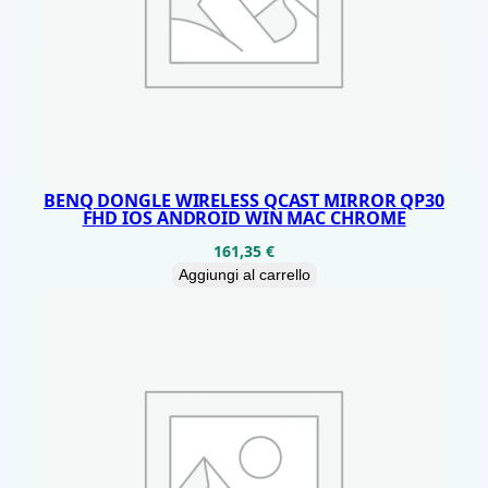
B
I
A
N
C
O
q
BENQ DONGLE WIRELESS QCAST MIRROR QP30
FHD IOS ANDROID WIN MAC CHROME
u
161,35
€
a
Aggiungi al carrello
n
t
i
t
à