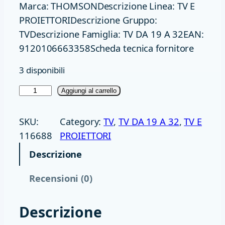
Marca: THOMSONDescrizione Linea: TV E
PROIETTORIDescrizione Gruppo:
TVDescrizione Famiglia: TV DA 19 A 32EAN:
9120106663358Scheda tecnica fornitore
3 disponibili
T
Aggiungi al carrello
V
3
SKU:
Category:
TV
, 
TV DA 19 A 32
, 
TV E
2
116688
PROIETTORI
T
Descrizione
H
O
Recensioni (0)
M
S
Descrizione
O