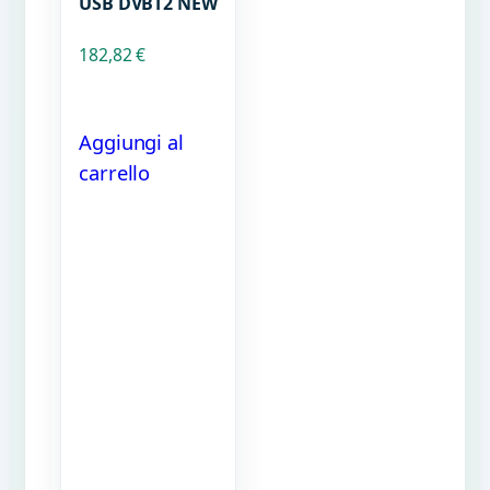
USB DVBT2 NEW
182,82
€
Aggiungi al
carrello