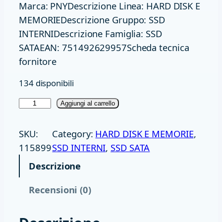
Marca: PNYDescrizione Linea: HARD DISK E
MEMORIEDescrizione Gruppo: SSD
INTERNIDescrizione Famiglia: SSD
SATAEAN: 751492629957Scheda tecnica
fornitore
134 disponibili
S
Aggiungi al carrello
S
D
SKU:
Category:
HARD DISK E MEMORIE
, 
2
115899
SSD INTERNI
, 
SSD SATA
,
Descrizione
5
5
Recensioni (0)
0
0