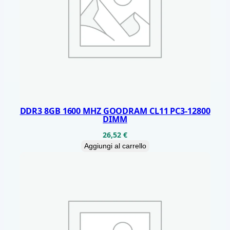
Y
3
D
N
A
N
D
T
DDR3 8GB 1600 MHZ GOODRAM CL11 PC3-12800
DIMM
L
26,52
€
C
Aggiungi al carrello
R
/
W
5
3
5