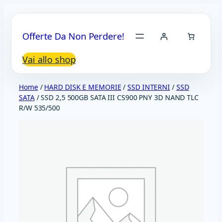
Vai
al
Offerte Da Non Perdere!
contenuto
Vai allo shop
Home
/
HARD DISK E MEMORIE
/
SSD INTERNI
/
SSD
SATA
/ SSD 2,5 500GB SATA III CS900 PNY 3D NAND TLC
R/W 535/500