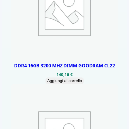
/
5
0
0
q
u
a
n
DDR4 16GB 3200 MHZ DIMM GOODRAM CL22
t
140,16
€
i
Aggiungi al carrello
t
à