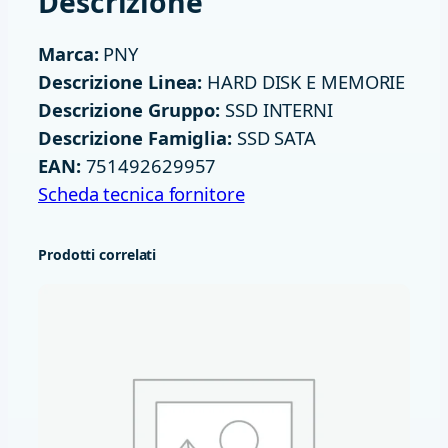
Descrizione
G
B
Marca:
PNY
S
Descrizione Linea:
HARD DISK E MEMORIE
A
Descrizione Gruppo:
SSD INTERNI
T
Descrizione Famiglia:
SSD SATA
A
EAN:
751492629957
I
Scheda tecnica fornitore
I
I
Prodotti correlati
C
S
9
0
0
P
N