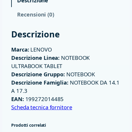
Descrizione
C
E
Recensioni (0)
L
-
Descrizione
N
1
Marca:
LENOVO
0
Descrizione Linea:
NOTEBOOK
0
ULTRABOOK TABLET
8
Descrizione Gruppo:
NOTEBOOK
G
Descrizione Famiglia:
NOTEBOOK DA 14.1
B
A 17.3
2
EAN:
199272014485
5
Scheda tecnica fornitore
6
S
Prodotti correlati
S