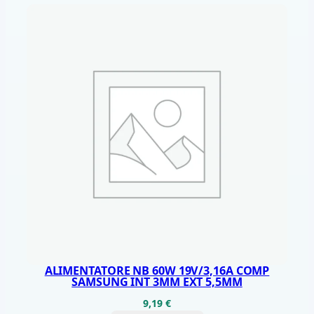
D
F
D
L
E
N
O
V
O
E
S
S
E
N
ALIMENTATORE NB 60W 19V/3,16A COMP
SAMSUNG INT 3MM EXT 5,5MM
T
9,19
€
I