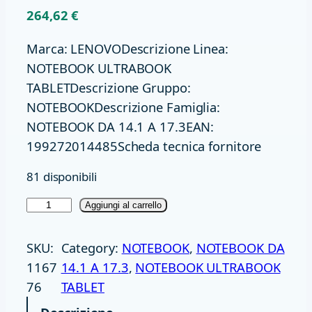
264,62
€
Marca: LENOVODescrizione Linea:
NOTEBOOK ULTRABOOK
TABLETDescrizione Gruppo:
NOTEBOOKDescrizione Famiglia:
NOTEBOOK DA 14.1 A 17.3EAN:
199272014485Scheda tecnica fornitore
81 disponibili
N
Aggiungi al carrello
B
1
SKU:
Category:
NOTEBOOK
, 
NOTEBOOK DA
5
1167
14.1 A 17.3
, 
NOTEBOOK ULTRABOOK
,
76
TABLET
6