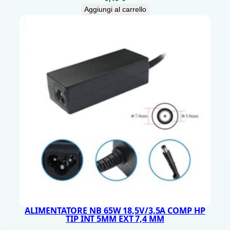
2
Aggiungi al carrello
Y
q
u
a
n
t
i
t
à
ALIMENTATORE NB 65W 18,5V/3,5A COMP HP
TIP INT 5MM EXT 7,4 MM