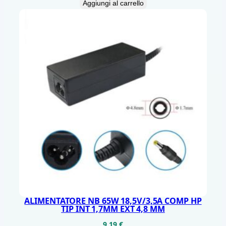
Aggiungi al carrello
A
L
B
U
N
D
L
E
G
A
R
A
N
Z
ALIMENTATORE NB 65W 18,5V/3,5A COMP HP
I
TIP INT 1,7MM EXT 4,8 MM
A
9,19
€