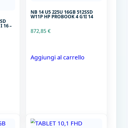
NB 14 U5 225U 16GB 512SSD
W11P HP PROBOOK 4 G1I 14
SSD
 16 –
872,85
€
Aggiungi al carrello