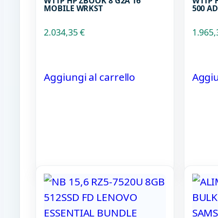
W11P HP ZBOOK 8 G2A 16
W11P H
MOBILE WRKST
500 A
2.034,35
€
1.965
Aggiungi al carrello
Aggiu