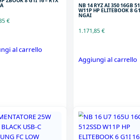
P ZBOOK 8 G1I 16 – RTX
DA
NB 14 RYZ AI 350 16GB 5
W11P HP ELITEBOOK 8 G1
NGAI
,35
€
1.171,85
€
ngi al carrello
Aggiungi al carrello