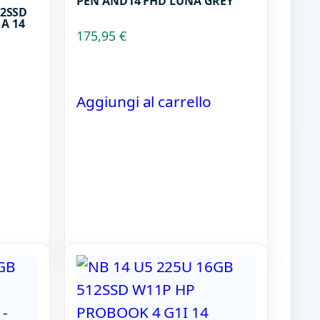
PEN AND14 FHD LUNA GREY
12SSD
A 14
175,95
€
Aggiungi al carrello