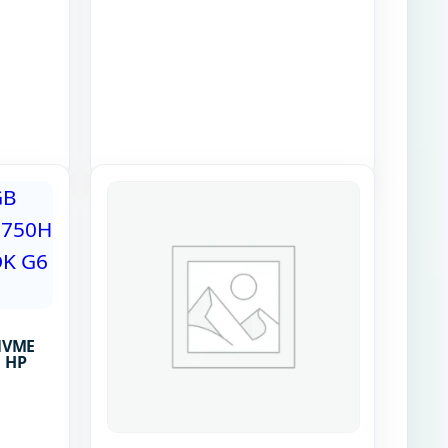
2NVME
B HP