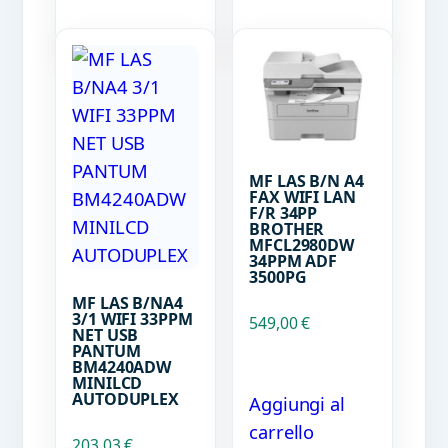
MF LAS B/N A4
FAX WIFI LAN
F/R 34PP
BROTHER
MFCL2980DW
34PPM ADF
3500PG
MF LAS B/NA4
3/1 WIFI 33PPM
549,00
€
NET USB
PANTUM
BM4240ADW
MINILCD
AUTODUPLEX
Aggiungi al
carrello
203,03
€