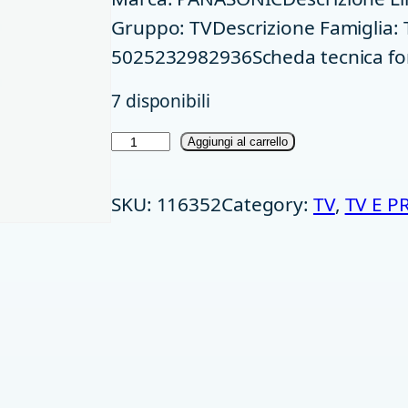
Gruppo: TVDescrizione Famiglia:
5025232982936Scheda tecnica fo
7 disponibili
T
Aggiungi al carrello
V
SKU:
116352
Category:
TV
, 
TV E P
4
8
P
A
N
4
K