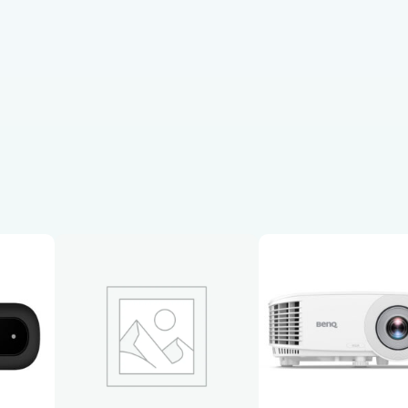
O
L
E
D
U
H
D
S
M
A
R
T
F
I