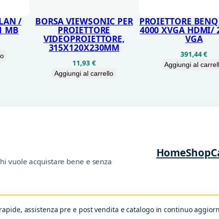
R
E
LAN /
BORSA VIEWSONIC PER
PROIETTORE BENQ
1 MB
PROIETTORE
4000 XVGA HDMI/ 
T
VIDEOPROIETTORE,
VGA
V
315X120X230MM
391,44
€
lo
L
11,93
€
Aggiungi al carrel
Aggiungi al carrello
A
N
D
V
T
Home
Shop
C
2
chi vuole acquistare bene e senza
D
V
B
apide, assistenza pre e post vendita e catalogo in continuo aggio