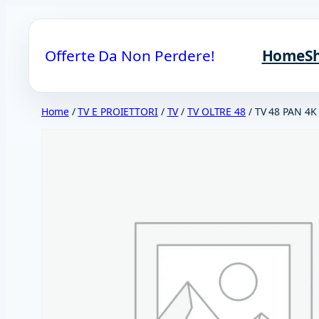
Vai
al
Offerte Da Non Perdere!
Home
S
contenuto
Home
/
TV E PROIETTORI
/
TV
/
TV OLTRE 48
/ TV 48 PAN 4