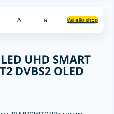
Vai allo shop
 OLED UHD SMART
VT2 DVBS2 OLED
nea: TV E PROIETTORIDescrizione