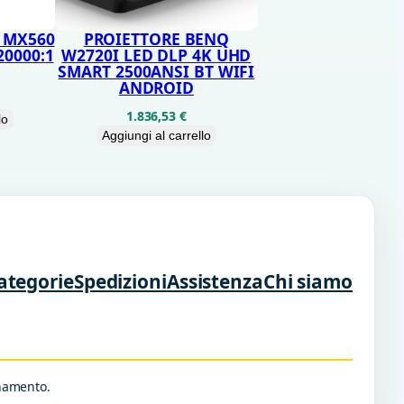
 MX560
PROIETTORE BENQ
20000:1
W2720I LED DLP 4K UHD
SMART 2500ANSI BT WIFI
ANDROID
1.836,53
€
lo
Aggiungi al carrello
ategorie
Spedizioni
Assistenza
Chi siamo
rnamento.