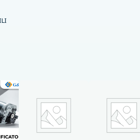
2
0
LI
7
0
A
K
1
0
0
0
P
A
G
q