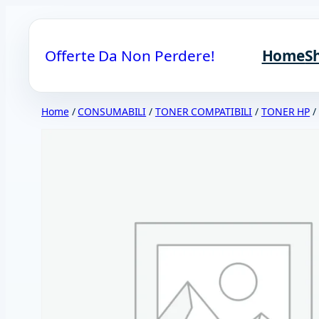
Vai
al
Offerte Da Non Perdere!
Home
S
contenuto
Home
/
CONSUMABILI
/
TONER COMPATIBILI
/
TONER HP
/