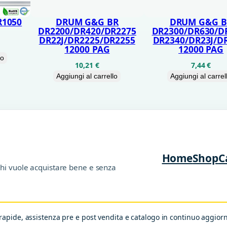
u
R1050
DRUM G&G BR
DRUM G&G B
a
DR2200/DR420/DR2275
DR2300/DR630/D
DR22J/DR2225/DR2255
DR2340/DR23J/D
n
12000 PAG
12000 PAG
t
lo
10,21
€
7,44
€
i
Aggiungi al carrello
Aggiungi al carrel
t
à
Home
Shop
C
chi vuole acquistare bene e senza
apide, assistenza pre e post vendita e catalogo in continuo aggio