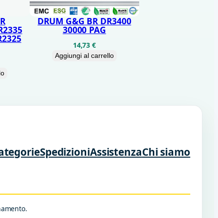
R
DRUM G&G BR DR3400
R2335
30000 PAG
R2325
14,73
€
Aggiungi al carrello
lo
ategorie
Spedizioni
Assistenza
Chi siamo
rnamento.