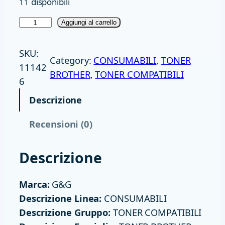
11 disponibili
T
Aggiungi al carrello
O
N
SKU:
Category:
CONSUMABILI
, 
TONER
E
11142
BROTHER
, 
TONER COMPATIBILI
R
6
G
Descrizione
&
G
Recensioni (0)
B
R
Descrizione
T
N
Marca:
G&G
3
Descrizione Linea:
CONSUMABILI
3
Descrizione Gruppo:
TONER COMPATIBILI
8