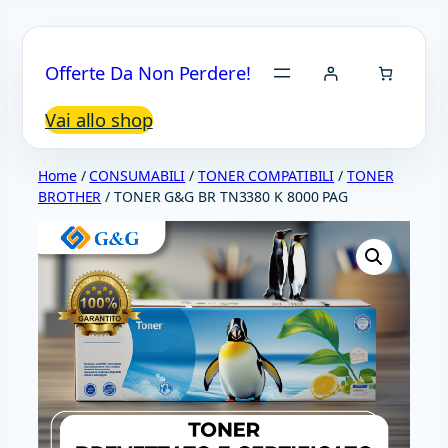
Vai
al
Offerte Da Non Perdere!
contenuto
Vai allo shop
Home
/
CONSUMABILI
/
TONER COMPATIBILI
/
TONER
BROTHER
/ TONER G&G BR TN3380 K 8000 PAG