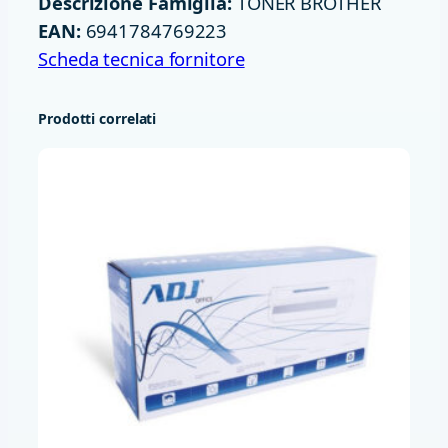
Descrizione Famiglia:
TONER BROTHER
0
EAN:
6941784769223
K
Scheda tecnica fornitore
8
0
Prodotti correlati
0
0
P
A
G
q
u
a
n
t
i
t