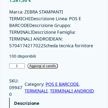
1.261,30
€
Marca: ZEBRA STAMPANTI
TERMICHEDescrizione Linea: POS E
BARCODEDescrizione Gruppo:
TERMINALIDescrizione Famiglia:
TERMINALI ANDROIDEAN:
5704174217022Scheda tecnica fornitore
100 disponibili
T
Aggiungi al carrello
E
R
SKU:
Category:
POS E BARCODE
, 
M
09947
TERMINALI
, 
TERMINALI ANDROID
I
0
N
Descrizione
A