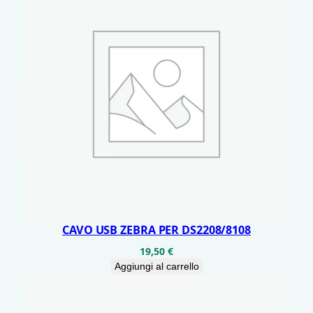
O
L
G
R
I
P
q
u
a
n
t
CAVO USB ZEBRA PER DS2208/8108
i
t
19,50
€
Aggiungi al carrello
à