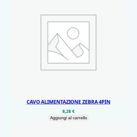
R
O
I
D
/
3
8
T
A
S
T
I
CAVO ALIMENTAZIONE ZEBRA 4PIN
P
8,28
€
I
Aggiungi al carrello
S
T