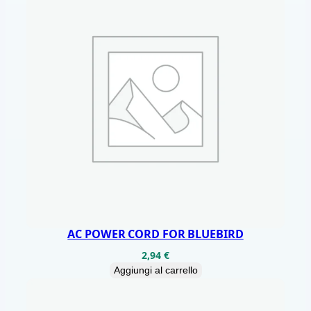
/
B
T
/
W
I
F
I
/
N
F
C
AC POWER CORD FOR BLUEBIRD
/
2,94
€
A
Aggiungi al carrello
N
D