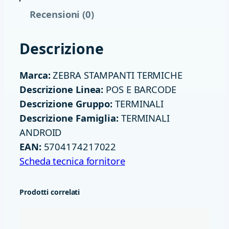
L
Recensioni (0)
E
Z
Descrizione
E
B
Marca:
ZEBRA STAMPANTI TERMICHE
R
Descrizione Linea:
POS E BARCODE
A
Descrizione Gruppo:
TERMINALI
M
Descrizione Famiglia:
TERMINALI
C
ANDROID
3
EAN:
5704174217022
3
Scheda tecnica fornitore
0
0
Prodotti correlati
X
2
D