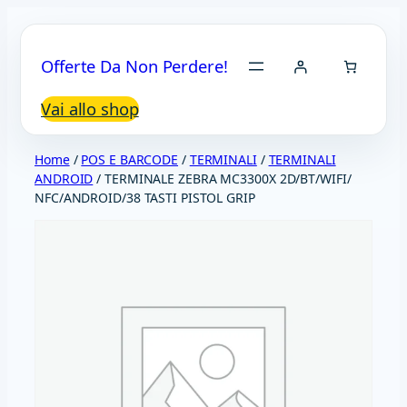
Vai
al
Offerte Da Non Perdere!
contenuto
Vai allo shop
Home
/
POS E BARCODE
/
TERMINALI
/
TERMINALI
ANDROID
/ TERMINALE ZEBRA MC3300X 2D/BT/WIFI/
NFC/ANDROID/38 TASTI PISTOL GRIP