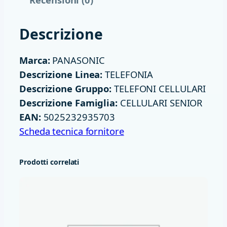
C
E
Descrizione
L
L
Marca:
PANASONIC
U
Descrizione Linea:
TELEFONIA
L
Descrizione Gruppo:
TELEFONI CELLULARI
A
Descrizione Famiglia:
CELLULARI SENIOR
R
EAN:
5025232935703
E
Scheda tecnica fornitore
S
E
Prodotti correlati
N
I
O
R
T