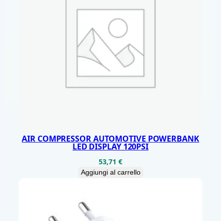
U
4
0
0
E
X
C
2
,
4
AIR COMPRESSOR AUTOMOTIVE POWERBANK
LED DISPLAY 120PSI
F
53,71
€
U
Aggiungi al carrello
N
Z
I
O