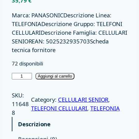
35,79
€
Marca: PANASONICDescrizione Linea:
TELEFONIADescrizione Gruppo: TELEFONI
CELLULARIDescrizione Famiglia: CELLULARI
SENIOREAN: 5025232935703Scheda
tecnica fornitore
72 disponibili
T
Aggiungi al carrello
E
L
SKU:
Category:
CELLULARI SENIOR
, 
E
11648
TELEFONI CELLULARI
, 
TELEFONIA
F
8
O
Descrizione
N
O
Recensioni (0)