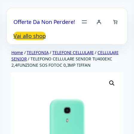
Vai
al
Offerte Da Non Perdere!
contenuto
Vai allo shop
Home
/
TELEFONIA
/
TELEFONI CELLULARI
/
CELLULARI
SENIOR
/ TELEFONO CELLULARE SENIOR TU400EXC
2,4FUNZIONE SOS FOTOC 0,3MP TIFFAN