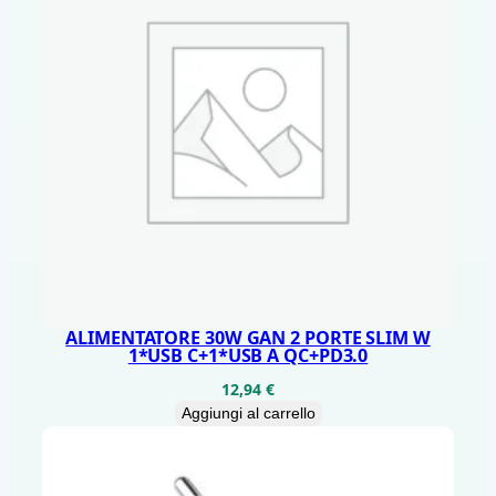
I
F
F
A
N
q
u
a
n
t
i
ALIMENTATORE 30W GAN 2 PORTE SLIM W
1*USB C+1*USB A QC+PD3.0
t
12,94
€
à
Aggiungi al carrello