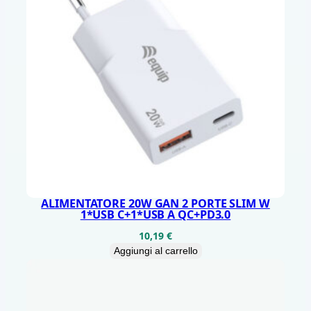
N
E
S
O
S
F
O
T
O
C
ALIMENTATORE 20W GAN 2 PORTE SLIM W
0
1*USB C+1*USB A QC+PD3.0
,
10,19
€
3
Aggiungi al carrello
M
P
T