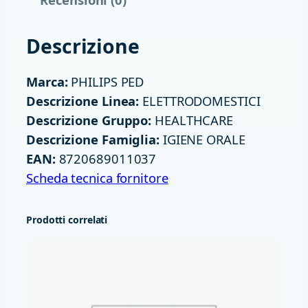
N
O
Descrizione
D
A
Marca:
PHILIPS PED
D
Descrizione Linea:
ELETTRODOMESTICI
E
Descrizione Gruppo:
HEALTHCARE
N
Descrizione Famiglia:
IGIENE ORALE
T
EAN:
8720689011037
I
Scheda tecnica fornitore
I
D
Prodotti correlati
R
O
P
U
L