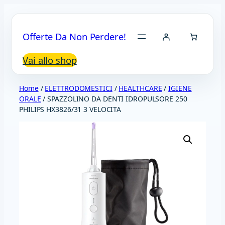
Vai
al
Offerte Da Non Perdere!
contenuto
Vai allo shop
Home
/
ELETTRODOMESTICI
/
HEALTHCARE
/
IGIENE
ORALE
/ SPAZZOLINO DA DENTI IDROPULSORE 250
PHILIPS HX3826/31 3 VELOCITA