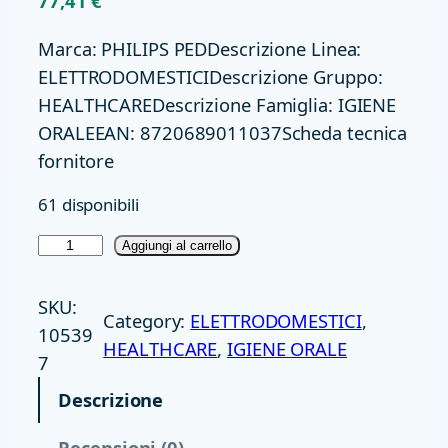
77,41
€
Marca: PHILIPS PEDDescrizione Linea:
ELETTRODOMESTICIDescrizione Gruppo:
HEALTHCAREDescrizione Famiglia: IGIENE
ORALEEAN: 8720689011037Scheda tecnica
fornitore
61 disponibili
S
Aggiungi al carrello
P
A
SKU:
Category:
ELETTRODOMESTICI
, 
Z
10539
HEALTHCARE
, 
IGIENE ORALE
Z
7
O
Descrizione
L
I
Recensioni (0)