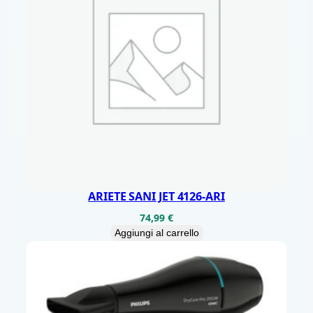
S
O
R
E
2
5
0
P
H
I
ARIETE SANI JET 4126-ARI
L
74,99
€
I
Aggiungi al carrello
P
S
H
X