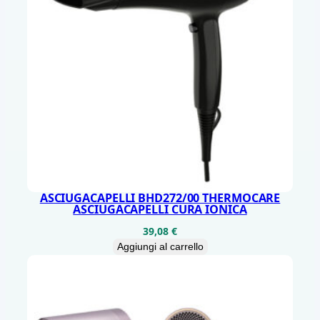
3
8
2
6
/
3
1
3
V
E
ASCIUGACAPELLI BHD272/00 THERMOCARE
ASCIUGACAPELLI CURA IONICA
L
39,08
€
O
Aggiungi al carrello
C
I
T
A