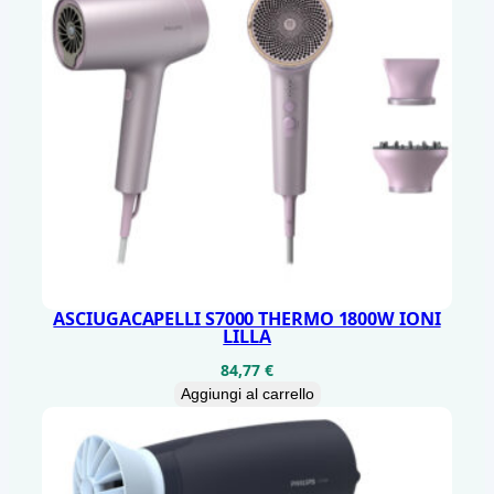
q
u
a
n
t
i
t
à
ASCIUGACAPELLI S7000 THERMO 1800W IONI
LILLA
84,77
€
Aggiungi al carrello