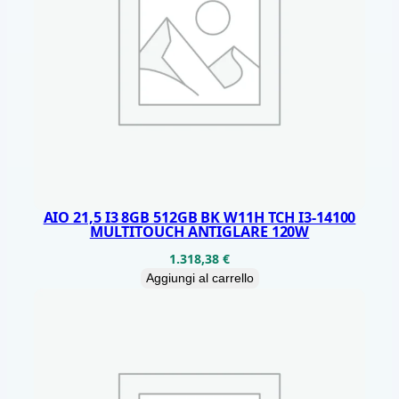
U
L
T
R
A
5
2
2
5
AIO 21,5 I3 8GB 512GB BK W11H TCH I3-14100
MULTITOUCH ANTIGLARE 120W
L
1.318,38
€
E
Aggiungi al carrello
N
O
V
O
1