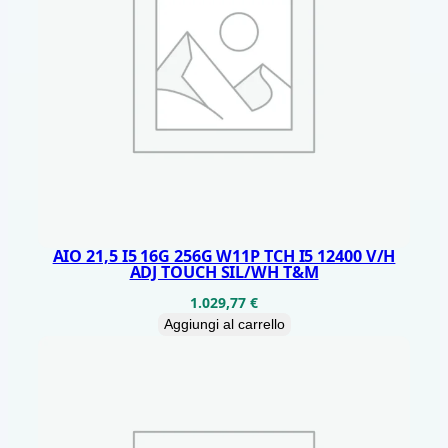
Y
H
/
V
T
A
S
T
/
AIO 21,5 I5 16G 256G W11P TCH I5 12400 V/H
M
ADJ TOUCH SIL/WH T&M
O
1.029,77
€
U
Aggiungi al carrello
q
u
a
n