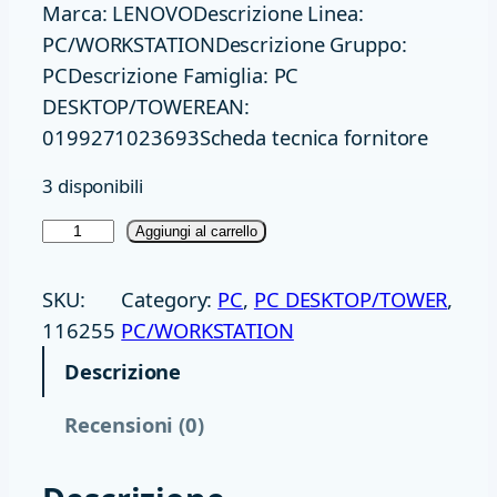
Marca: LENOVODescrizione Linea:
PC/WORKSTATIONDescrizione Gruppo:
PCDescrizione Famiglia: PC
DESKTOP/TOWEREAN:
0199271023693Scheda tecnica fornitore
3 disponibili
P
Aggiungi al carrello
C
U
SKU:
Category:
PC
, 
PC DESKTOP/TOWER
, 
5
116255
PC/WORKSTATION
8
Descrizione
G
B
Recensioni (0)
5
1