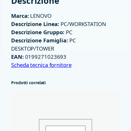
Descrizione
2
G
Marca:
LENOVO
B
Descrizione Linea:
PC/WORKSTATION
W
Descrizione Gruppo:
PC
1
Descrizione Famiglia:
PC
1
DESKTOP/TOWER
P
EAN:
0199271023693
T
Scheda tecnica fornitore
W
R
Prodotti correlati
N
E
O
5
0
T