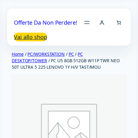
Vai
al
Offerte Da Non Perdere!
contenuto
Vai allo shop
Home
/
PC/WORKSTATION
/
PC
/
PC
DESKTOP/TOWER
/ PC U5 8GB 512GB W11P TWR NEO
50T ULTRA 5 225 LENOVO 1Y H/V TAST/MOU