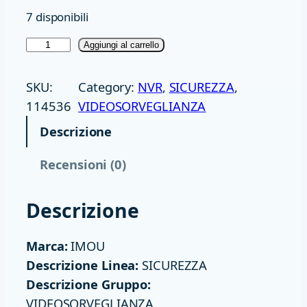
7 disponibili
N
Aggiungi al carrello
V
R
SKU:
Category:
NVR
, 
SICUREZZA
, 
1
114536
VIDEOSORVEGLIANZA
8
Descrizione
C
H
Recensioni (0)
W
I
Descrizione
F
I
Marca:
IMOU
6
Descrizione Linea:
SICUREZZA
D
Descrizione Gruppo:
U
VIDEOSORVEGLIANZA