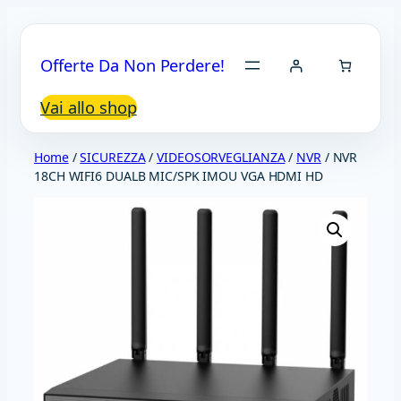
Vai
al
Offerte Da Non Perdere!
contenuto
Vai allo shop
Home
/
SICUREZZA
/
VIDEOSORVEGLIANZA
/
NVR
/ NVR
18CH WIFI6 DUALB MIC/SPK IMOU VGA HDMI HD