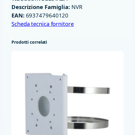
A
Descrizione Famiglia:
NVR
L
EAN:
6937479640120
B
Scheda tecnica fornitore
M
I
Prodotti correlati
C
/
S
P
K
I
M
O
U
V
G