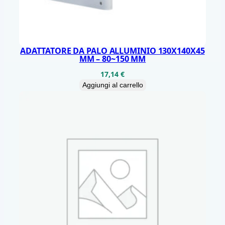
A
H
D
M
ADATTATORE DA PALO ALLUMINIO 130X140X45
MM – 80~150 MM
I
17,14
€
H
Aggiungi al carrello
D
q
u
a
n
t
i
t
à