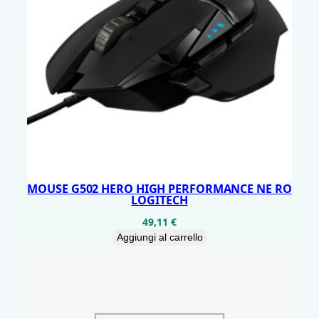
R
I
C
A
B
I
L
E
D
MOUSE G502 HERO HIGH PERFORMANCE NE RO
P
LOGITECH
I
49,11
€
S
Aggiungi al carrello
W
I
T
C