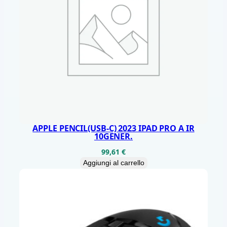
O
M
I
C
B
K
6
T
A
APPLE PENCIL(USB-C) 2023 IPAD PRO A IR
10GENER.
S
99,61
€
T
Aggiungi al carrello
I
R
I
C
A