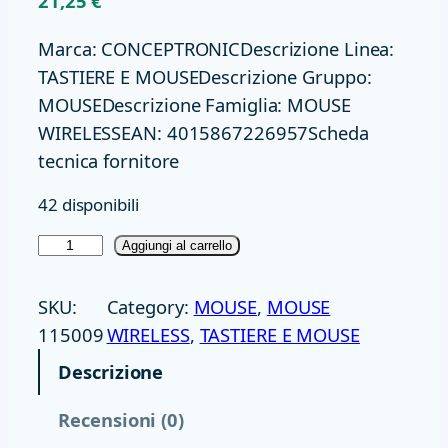
21,25
€
Marca: CONCEPTRONICDescrizione Linea:
TASTIERE E MOUSEDescrizione Gruppo:
MOUSEDescrizione Famiglia: MOUSE
WIRELESSEAN: 4015867226957Scheda
tecnica fornitore
42 disponibili
M
Aggiungi al carrello
O
U
SKU:
Category:
MOUSE
, 
MOUSE
S
115009
WIRELESS
, 
TASTIERE E MOUSE
E
Descrizione
O
T
Recensioni (0)
T