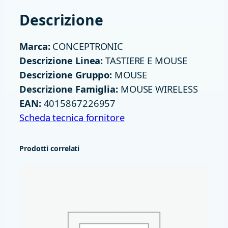
I
Descrizione
C
O
Marca:
CONCEPTRONIC
W
Descrizione Linea:
TASTIERE E MOUSE
I
Descrizione Gruppo:
MOUSE
R
Descrizione Famiglia:
MOUSE WIRELESS
E
EAN:
4015867226957
L
Scheda tecnica fornitore
E
S
Prodotti correlati
S
E
R
G
O
N