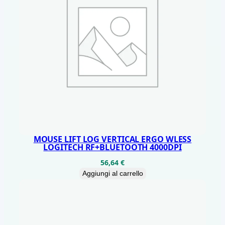
H
q
u
a
n
t
i
t
à
MOUSE LIFT LOG VERTICAL ERGO WLESS
LOGITECH RF+BLUETOOTH 4000DPI
56,64
€
Aggiungi al carrello