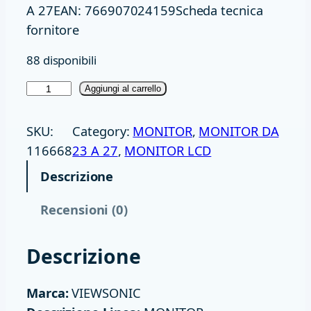
A 27EAN: 766907024159Scheda tecnica
fornitore
88 disponibili
M
Aggiungi al carrello
O
N
SKU:
Category:
MONITOR
, 
MONITOR DA
2
116668
23 A 27
, 
MONITOR LCD
7
Descrizione
I
P
Recensioni (0)
S
V
Descrizione
G
A
Marca:
VIEWSONIC
H