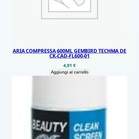
F
H
D
R
E
G
ARIA COMPRESSA 600ML GEMBIRD TECHMA DE
CK-CAD-FL600-01
A
4,91
€
L
Aggiungi al carrello
T
E
Z
Z
A
P
I
V