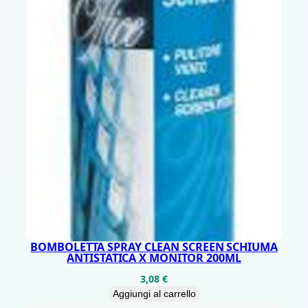
O
T
q
u
a
n
t
i
t
à
BOMBOLETTA SPRAY CLEAN SCREEN SCHIUMA
ANTISTATICA X MONITOR 200ML
3,08
€
Aggiungi al carrello