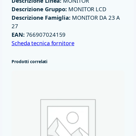
Descrizione Linea:
MONITOR
D
Descrizione Gruppo:
MONITOR LCD
M
Descrizione Famiglia:
MONITOR DA 23 A
I
27
D
EAN:
766907024159
P
Scheda tecnica fornitore
M
M
Prodotti correlati
1
0
0
H
Z
V
E
S
A