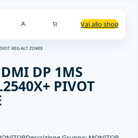
Vai allo shop
PIVOT REG ALT ZOWIE
HDMI DP 1MS
L2540X+ PIVOT
E
 MONITORDescrizione Gruppo: MONITOR