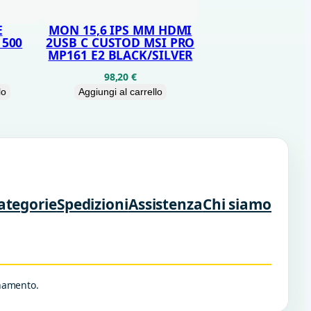
E
MON 15,6 IPS MM HDMI
 500
2USB C CUSTOD MSI PRO
MP161 E2 BLACK/SILVER
98,20
€
lo
Aggiungi al carrello
ategorie
Spedizioni
Assistenza
Chi siamo
rnamento.