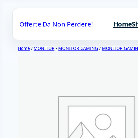
Vai
al
Offerte Da Non Perdere!
Home
S
contenuto
Home
/
MONITOR
/
MONITOR GAMING
/
MONITOR GAMING