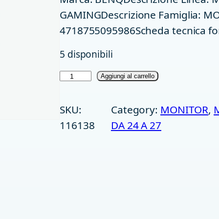
GAMINGDescrizione Famiglia: M
4718755095986Scheda tecnica fo
5 disponibili
M
Aggiungi al carrello
O
SKU:
Category:
MONITOR
, 
N
116138
DA 24 A 27
2
4
.
5
T
N