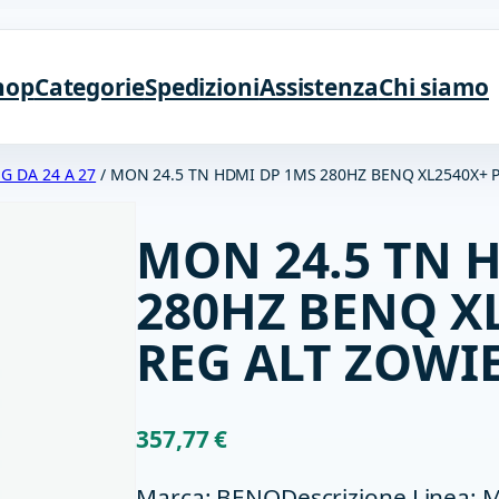
hop
Categorie
Spedizioni
Assistenza
Chi siamo
 DA 24 A 27
/ MON 24.5 TN HDMI DP 1MS 280HZ BENQ XL2540X+ 
MON 24.5 TN 
280HZ BENQ X
REG ALT ZOWI
357,77
€
Marca: BENQDescrizione Linea: