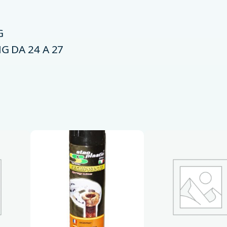
H
D
M
G
I
 DA 24 A 27
D
P
1
M
S
2
8
0
H
Z