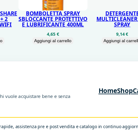
B
E
ASHARE
BOMBOLETTA SPRAY
DETERGENT
+ 2
SBLOCCANTE PROTETTIVO
MULTICLEANER
N
WIFI
E LUBRIFICANTE 400ML
SPRAY
Q
4,65
€
9,14
€
X
lo
Aggiungi al carrello
Aggiungi al carrel
L
2
5
4
0
Home
Shop
C
chi vuole acquistare bene e senza
X
+
P
apide, assistenza pre e post vendita e catalogo in continuo aggio
I