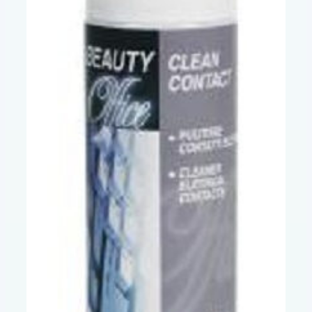
0
Z
A
/
0
0
P
I
V
O
T
M
M
q
u
a