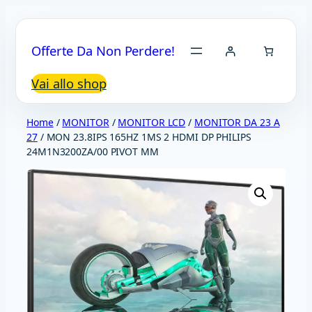
Vai
al
Offerte Da Non Perdere!
contenuto
Vai allo shop
Home
/
MONITOR
/
MONITOR LCD
/
MONITOR DA 23 A
27
/ MON 23.8IPS 165HZ 1MS 2 HDMI DP PHILIPS
24M1N3200ZA/00 PIVOT MM