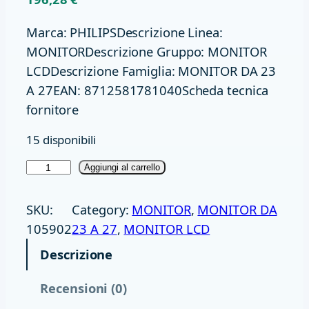
Marca: PHILIPSDescrizione Linea:
MONITORDescrizione Gruppo: MONITOR
LCDDescrizione Famiglia: MONITOR DA 23
A 27EAN: 8712581781040Scheda tecnica
fornitore
15 disponibili
M
Aggiungi al carrello
O
N
SKU:
Category:
MONITOR
, 
MONITOR DA
2
105902
23 A 27
, 
MONITOR LCD
3
Descrizione
.
8
Recensioni (0)
I