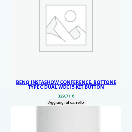
P
P
H
I
L
I
P
S
2
4
BENQ INSTASHOW CONFERENCE, BOTTONE
TYPE C DUAL WDC15 KIT BUTTON
M
329,71
€
1
Aggiungi al carrello
N
3
2
0