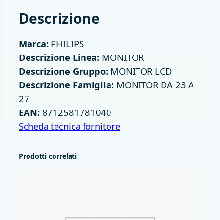
P
Descrizione
S
1
Marca:
PHILIPS
6
Descrizione Linea:
MONITOR
5
Descrizione Gruppo:
MONITOR LCD
H
Descrizione Famiglia:
MONITOR DA 23 A
Z
27
1
EAN:
8712581781040
M
Scheda tecnica fornitore
S
2
Prodotti correlati
H
D
M
I
D