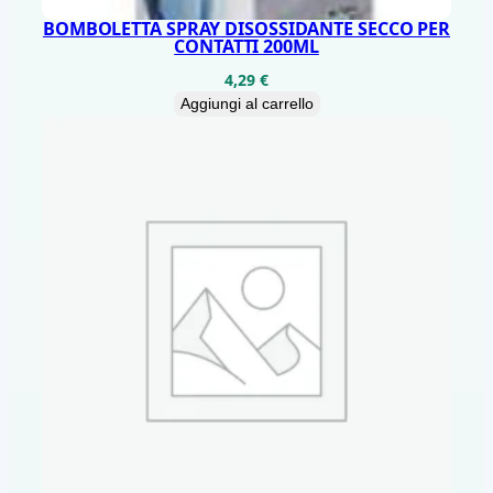
n
BOMBOLETTA SPRAY DISOSSIDANTE SECCO PER
CONTATTI 200ML
t
4,29
€
i
Aggiungi al carrello
t
à