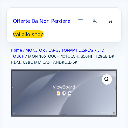
Vai
al
Offerte Da Non Perdere!
contenuto
Vai allo shop
Home
/
MONITOR
/
LARGE FORMAT DISPLAY
/
LFD
TOUCH
/ MON 105TOUCH 40TOCCHI 350NIT 128GB DP
HDMI USBC MM CAST ANDROID 5K