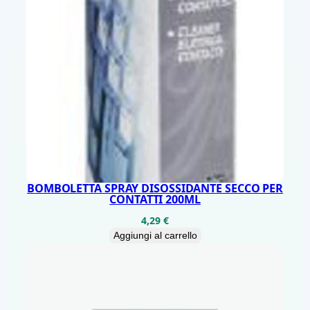
N
D
R
O
I
D
5
K
q
u
BOMBOLETTA SPRAY DISOSSIDANTE SECCO PER
CONTATTI 200ML
a
4,29
€
n
Aggiungi al carrello
t
i
t
à