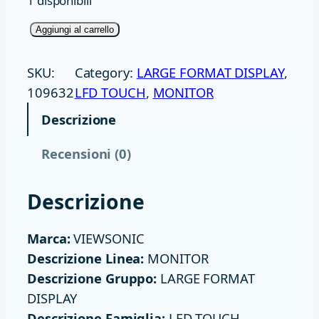
1 disponibili
M
Aggiungi al carrello
O
N
SKU:
Category:
LARGE FORMAT DISPLAY
, 
1
109632
LFD TOUCH
, 
MONITOR
0
Descrizione
5
T
Recensioni (0)
O
U
Descrizione
C
H
Marca:
VIEWSONIC
4
Descrizione Linea:
MONITOR
0
Descrizione Gruppo:
LARGE FORMAT
T
DISPLAY
O
Descrizione Famiglia:
LFD TOUCH