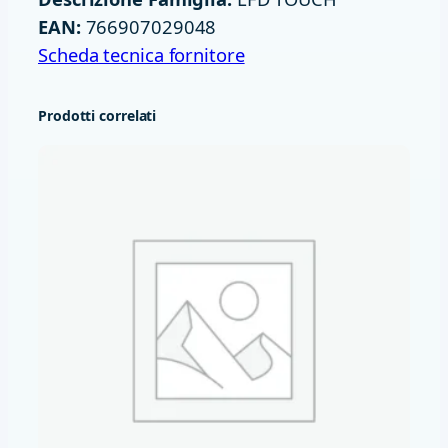
C
EAN:
766907029048
C
Scheda tecnica fornitore
H
I
Prodotti correlati
3
5
0
N
I
T
1
2
8
G
B
D