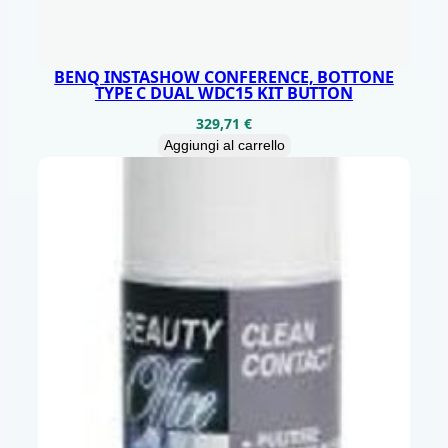
P
H
D
BENQ INSTASHOW CONFERENCE, BOTTONE
TYPE C DUAL WDC15 KIT BUTTON
M
329,71
€
I
Aggiungi al carrello
U
S
B
C
M
M
C
A
S
T
A