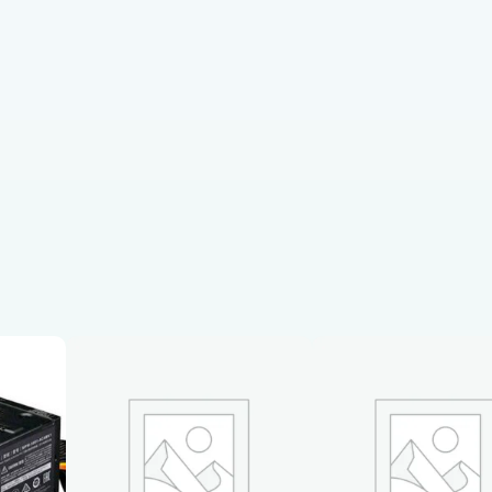
0
M
-
X
D
D
R
5
S
T
1
8
5
1