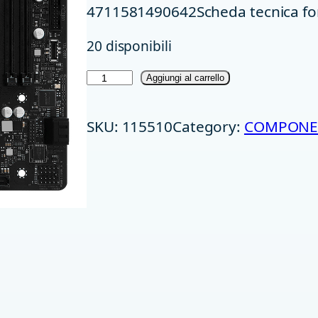
4711581490642Scheda tecnica fo
20 disponibili
M
Aggiungi al carrello
B
SKU:
115510
Category:
COMPONE
A
S
R
O
C
K
H
8
1