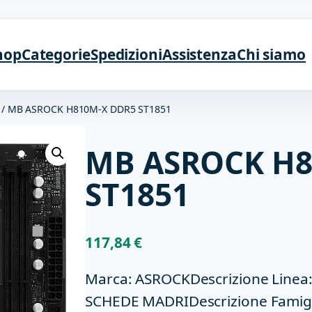
hop
Categorie
Spedizioni
Assistenza
Chi siamo
/ MB ASROCK H810M-X DDR5 ST1851
MB ASROCK H8
ST1851
117,84
€
Marca: ASROCKDescrizione Line
SCHEDE MADRIDescrizione Famig