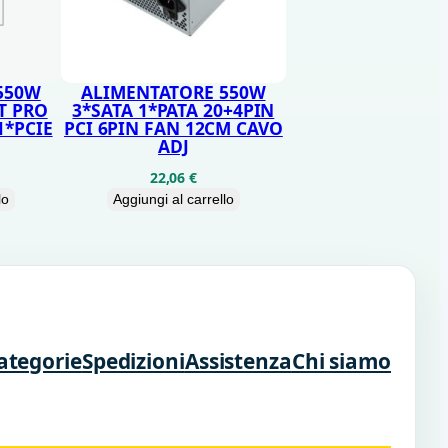
550W
ALIMENTATORE 550W
T PRO
3*SATA 1*PATA 20+4PIN
1*PCIE
PCI 6PIN FAN 12CM CAVO
ADJ
22,06
€
lo
Aggiungi al carrello
ategorie
Spedizioni
Assistenza
Chi siamo