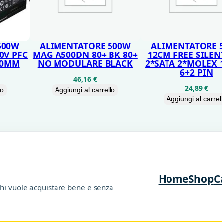
q
u
a
500W
ALIMENTATORE 500W
ALIMENTATORE 
0V PFC
MAG A500DN 80+ BK 80+
12CM FREE SILEN
n
20MM
NO MODULARE BLACK
2*SATA 2*MOLEX 
t
6+2 PIN
46,16
€
i
24,89
€
lo
Aggiungi al carrello
Aggiungi al carrel
t
à
Home
Shop
C
chi vuole acquistare bene e senza