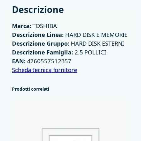
T
Descrizione
B
T
Marca:
TOSHIBA
O
Descrizione Linea:
HARD DISK E MEMORIE
S
Descrizione Gruppo:
HARD DISK ESTERNI
H
Descrizione Famiglia:
2.5 POLLICI
I
EAN:
4260557512357
B
Scheda tecnica fornitore
A
B
Prodotti correlati
L
A
C
K
U
S