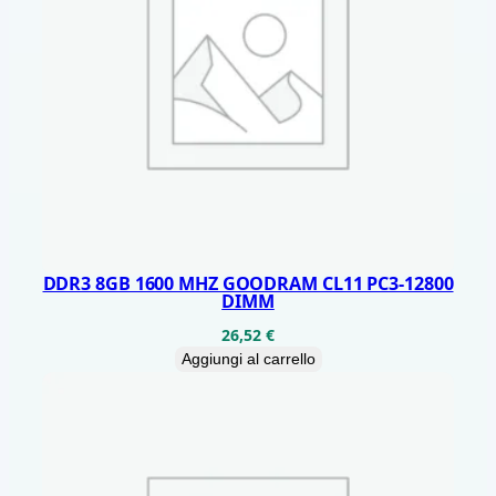
C
S
q
u
a
n
t
i
t
DDR3 8GB 1600 MHZ GOODRAM CL11 PC3-12800
à
DIMM
26,52
€
Aggiungi al carrello