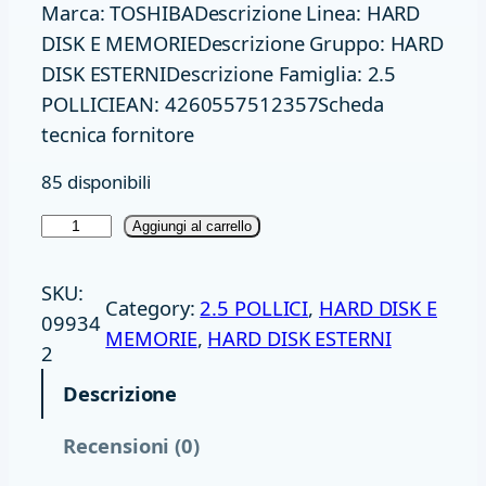
Marca: TOSHIBADescrizione Linea: HARD
DISK E MEMORIEDescrizione Gruppo: HARD
DISK ESTERNIDescrizione Famiglia: 2.5
POLLICIEAN: 4260557512357Scheda
tecnica fornitore
85 disponibili
H
Aggiungi al carrello
D
E
SKU:
Category:
2.5 POLLICI
, 
HARD DISK E
X
09934
MEMORIE
, 
HARD DISK ESTERNI
T
2
2
Descrizione
,
5
Recensioni (0)
2