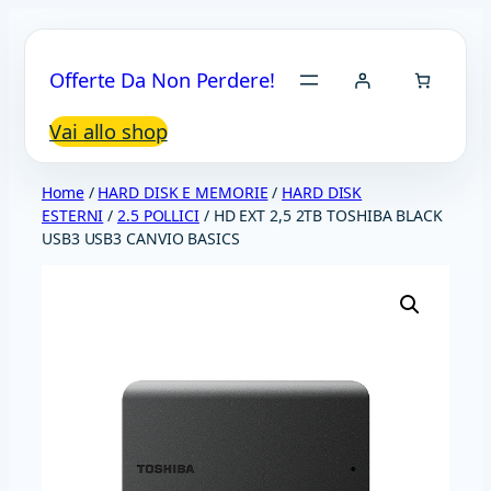
Vai
al
Offerte Da Non Perdere!
contenuto
Vai allo shop
Home
/
HARD DISK E MEMORIE
/
HARD DISK
ESTERNI
/
2.5 POLLICI
/ HD EXT 2,5 2TB TOSHIBA BLACK
USB3 USB3 CANVIO BASICS