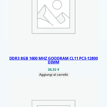
B
3
U
S
B
3
C
A
N
DDR3 8GB 1600 MHZ GOODRAM CL11 PC3-12800
DIMM
V
26,52
€
I
Aggiungi al carrello
O
B
A
S
I