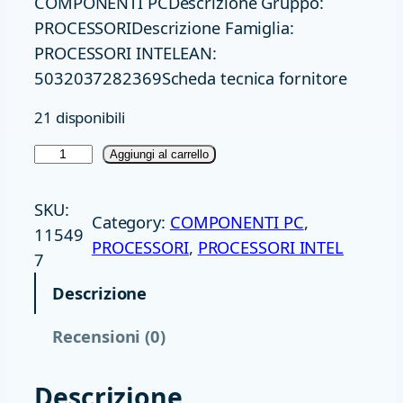
COMPONENTI PCDescrizione Gruppo:
PROCESSORIDescrizione Famiglia:
PROCESSORI INTELEAN:
5032037282369Scheda tecnica fornitore
21 disponibili
C
Aggiungi al carrello
P
U
SKU:
Category:
COMPONENTI PC
, 
I
11549
PROCESSORI
, 
PROCESSORI INTEL
N
7
T
Descrizione
E
L
Recensioni (0)
U
L
Descrizione