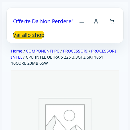
Vai
al
Offerte Da Non Perdere!
contenuto
Vai allo shop
Home
/
COMPONENTI PC
/
PROCESSORI
/
PROCESSORI
INTEL
/ CPU INTEL ULTRA 5 225 3,3GHZ SKT1851
10CORE 20MB 65W