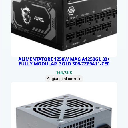
1
8
5
1
1
0
C
O
ALIMENTATORE 1250W MAG A1250GL 80+
FULLY MODULAR GOLD 306-7ZP9A11-CE0
R
164,73
€
E
Aggiungi al carrello
2
0
M
B
6
5