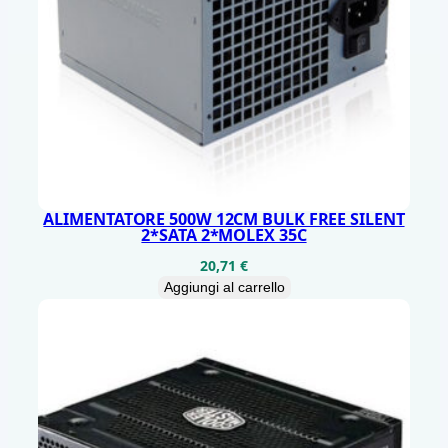
W
q
u
a
n
t
i
t
ALIMENTATORE 500W 12CM BULK FREE SILENT
à
2*SATA 2*MOLEX 35C
20,71
€
Aggiungi al carrello