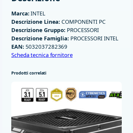
T
R
Marca:
INTEL
A
Descrizione Linea:
COMPONENTI PC
5
Descrizione Gruppo:
PROCESSORI
2
Descrizione Famiglia:
PROCESSORI INTEL
2
EAN:
5032037282369
5
Scheda tecnica fornitore
3
,
Prodotti correlati
3
G
H
Z
S
K
T