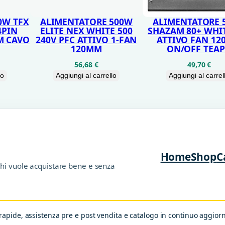
N
O
0W TFX
ALIMENTATORE 500W
ALIMENTATORE 
4PIN
ELITE NEX WHITE 500
SHAZAM 80+ WHIT
M
M CAVO
240V PFC ATTIVO 1-FAN
ATTIVO FAN 1
O
120MM
ON/OFF TEA
D
56,68
€
49,70
€
lo
Aggiungi al carrello
Aggiungi al carrel
U
L
F
A
N
Home
Shop
C
1
chi vuole acquistare bene e senza
2
0
M
apide, assistenza pre e post vendita e catalogo in continuo aggio