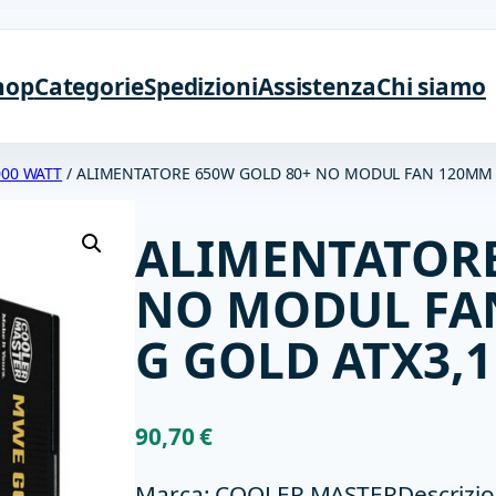
hop
Categorie
Spedizioni
Assistenza
Chi siamo
000 WATT
/ ALIMENTATORE 650W GOLD 80+ NO MODUL FAN 120MM V
ALIMENTATORE
NO MODUL FAN
G GOLD ATX3,1
90,70
€
Marca: COOLER MASTERDescrizio