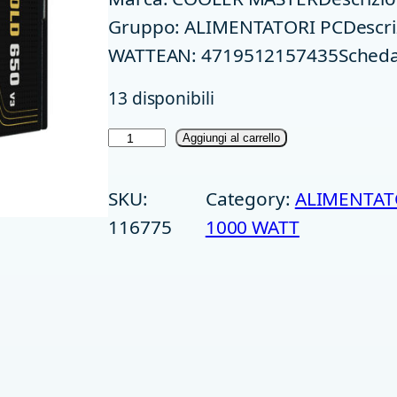
Gruppo: ALIMENTATORI PCDescriz
WATTEAN: 4719512157435Scheda t
13 disponibili
A
Aggiungi al carrello
L
SKU:
Category:
ALIMENTAT
I
116775
1000 WATT
M
E
N
T
A
T