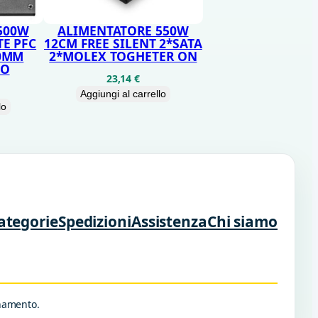
500W
ALIMENTATORE 550W
E PFC
12CM FREE SILENT 2*SATA
20MM
2*MOLEX TOGHETER ON
PO
23,14
€
Aggiungi al carrello
lo
ategorie
Spedizioni
Assistenza
Chi siamo
rnamento.