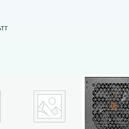
O
R
E
6
ATT
5
0
W
G
O
L
D
8
0
+