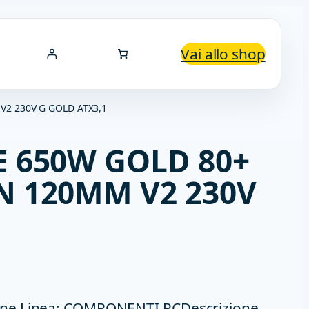
Vai allo shop
2 230V G GOLD ATX3,1
 650W GOLD 80+
 120MM V2 230V
ne Linea: COMPONENTI PCDescrizione