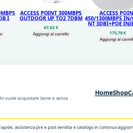
I
O
0MBPS
ACCESS POINT 300MBPS
ACCESS POI
B I
OUTDOOR UP TO2 7DBM
450/1300MBPS IN/
2
NT 3DBI+POE INJ
*
67,62
€
175,78
€
lo
Aggiungi al carrello
2
Aggiungi al carrel
5
0
1
G
B
Home
Shop
C
P
chi vuole acquistare bene e senza
S
1
P
apide, assistenza pre e post vendita e catalogo in continuo aggio