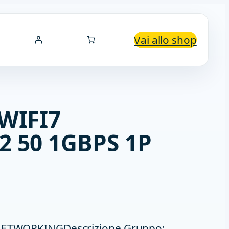
Vai allo shop
WIFI7
 50 1GBPS 1P
 NETWORKINGDescrizione Gruppo: