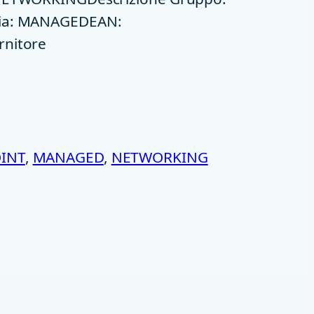
lia: MANAGEDEAN:
rnitore
OINT
, 
MANAGED
, 
NETWORKING