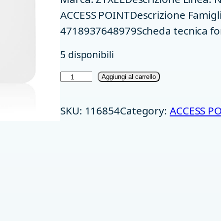
ACCESS POINTDescrizione Famig
4718937648979Scheda tecnica fo
5 disponibili
A
Aggiungi al carrello
C
SKU:
116854
Category:
ACCESS P
C
E
S
S
P
O
I