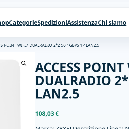
hop
Categorie
Spedizioni
Assistenza
Chi siamo
S POINT WIFI7 DUALRADIO 2*2 50 1GBPS 1P LAN2.5
ACCESS POINT 
DUALRADIO 2*2
LAN2.5
108,03
€
Marca: ZYXELDescrizione Linea: