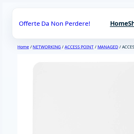
Vai
al
Offerte Da Non Perdere!
Home
S
contenuto
Home
/
NETWORKING
/
ACCESS POINT
/
MANAGED
/ ACCES