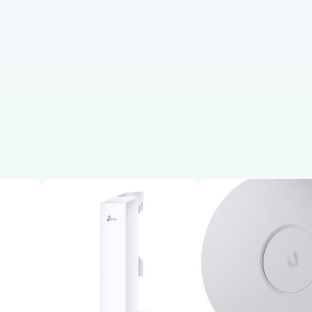
N
T
W
I
F
I
7
D
U
A
L
R
A
D