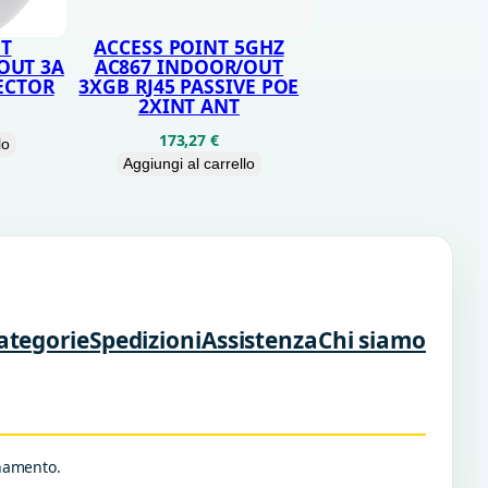
NT
ACCESS POINT 5GHZ
OUT 3A
AC867 INDOOR/OUT
ECTOR
3XGB RJ45 PASSIVE POE
2XINT ANT
173,27
€
lo
Aggiungi al carrello
ategorie
Spedizioni
Assistenza
Chi siamo
rnamento.