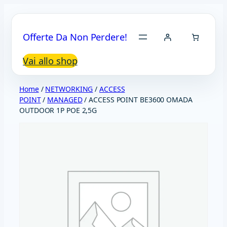
Vai
al
Offerte Da Non Perdere!
contenuto
Vai allo shop
Home
/
NETWORKING
/
ACCESS
POINT
/
MANAGED
/ ACCESS POINT BE3600 OMADA
OUTDOOR 1P POE 2,5G