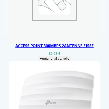
O
O
R
1
P
P
O
ACCESS POINT 300MBPS 2ANTENNE FISSE
E
25,53
€
2
Aggiungi al carrello
,
5
G
q
u
a
n