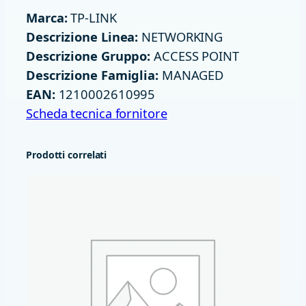
T
Marca:
TP-LINK
B
Descrizione Linea:
NETWORKING
E
Descrizione Gruppo:
ACCESS POINT
3
Descrizione Famiglia:
MANAGED
6
EAN:
1210002610995
0
Scheda tecnica fornitore
0
O
Prodotti correlati
M
A
D
A
O
U
T
D