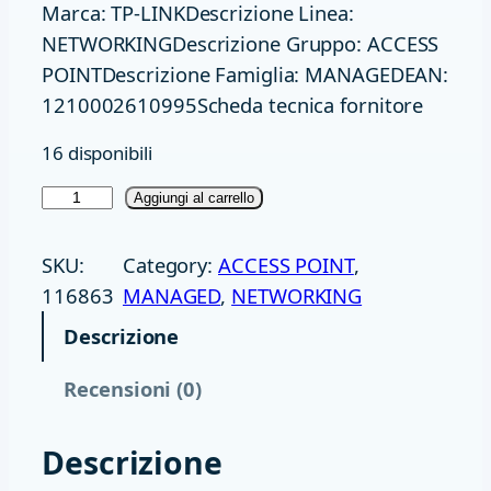
Marca: TP-LINKDescrizione Linea:
NETWORKINGDescrizione Gruppo: ACCESS
POINTDescrizione Famiglia: MANAGEDEAN:
1210002610995Scheda tecnica fornitore
16 disponibili
A
Aggiungi al carrello
C
C
SKU:
Category:
ACCESS POINT
, 
E
116863
MANAGED
, 
NETWORKING
S
Descrizione
S
P
Recensioni (0)
O
I
Descrizione
N