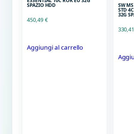
ESSENTIAL 10C ROK EU 32G
SPAZIO HDD
SW MS
STD 4
32G S
450,49
€
330,4
Aggiungi al carrello
Aggiu