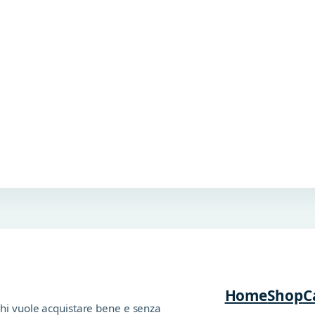
Home
Shop
C
chi vuole acquistare bene e senza