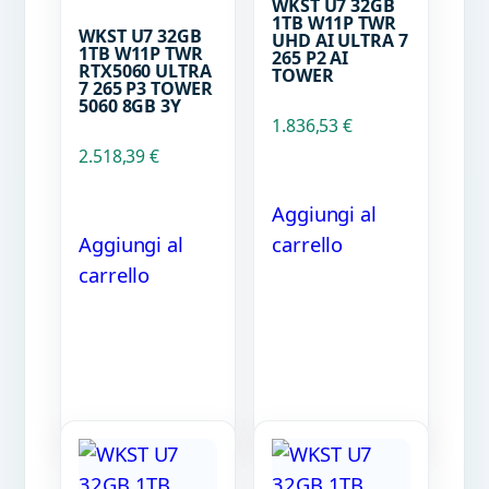
WKST U7 32GB
1TB W11P TWR
WKST U7 32GB
UHD AI ULTRA 7
1TB W11P TWR
265 P2 AI
RTX5060 ULTRA
TOWER
7 265 P3 TOWER
5060 8GB 3Y
1.836,53
€
2.518,39
€
Aggiungi al
Aggiungi al
carrello
carrello