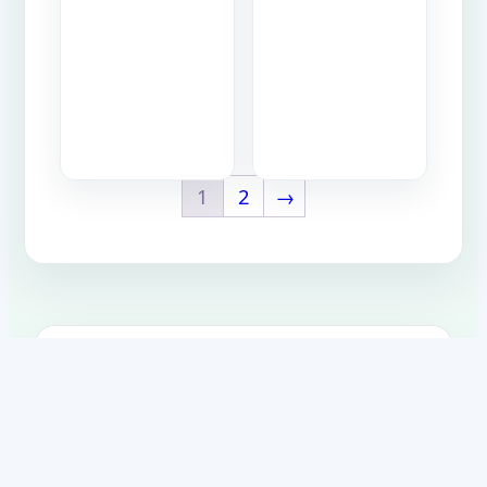
1
2
→
Offerte Da Non Perdere!
Tecnologia, accessori e soluzioni smart
selezionate per chi vuole acquistare bene e