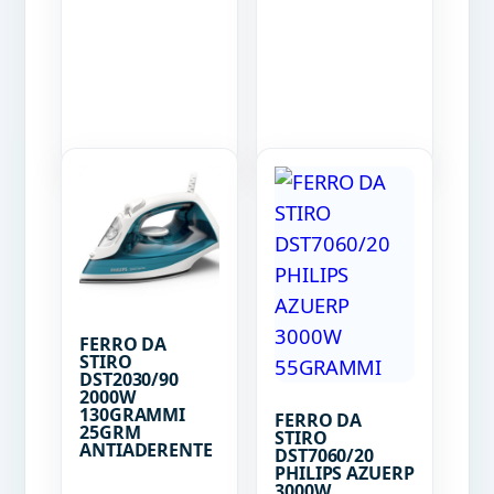
FERRO DA
STIRO
DST2030/90
2000W
130GRAMMI
FERRO DA
25GRM
STIRO
ANTIADERENTE
DST7060/20
PHILIPS AZUERP
3000W