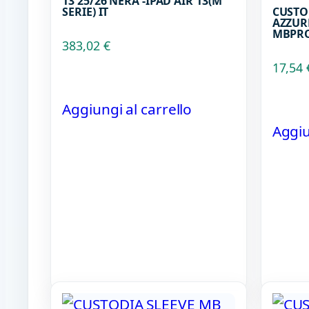
13 25/26 NERA -IPAD AIR 13(M
SERIE) IT
CUSTO
AZZUR
MBPRO
383,02
€
17,54
Aggiungi al carrello
Aggiu