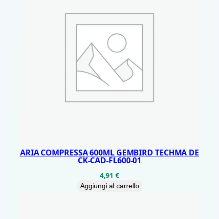
/
7
q
u
a
n
t
i
t
à
ARIA COMPRESSA 600ML GEMBIRD TECHMA DE
CK-CAD-FL600-01
4,91
€
Aggiungi al carrello