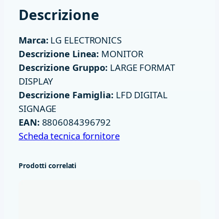
S
Descrizione
4
K
Marca:
LG ELECTRONICS
3
Descrizione Linea:
MONITOR
0
Descrizione Gruppo:
LARGE FORMAT
0
DISPLAY
N
Descrizione Famiglia:
LFD DIGITAL
I
SIGNAGE
T
EAN:
8806084396792
W
Scheda tecnica fornitore
I
F
Prodotti correlati
I
H
D
M