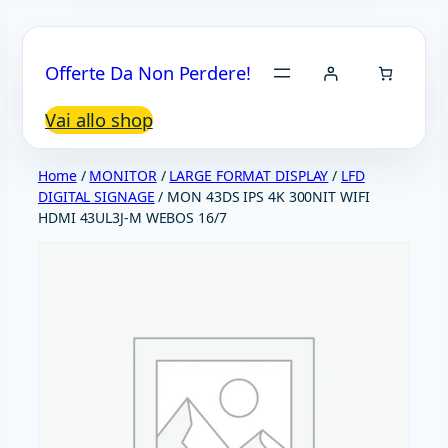
Vai
al
Offerte Da Non Perdere!
contenuto
Vai allo shop
Home
/
MONITOR
/
LARGE FORMAT DISPLAY
/
LFD
DIGITAL SIGNAGE
/ MON 43DS IPS 4K 300NIT WIFI
HDMI 43UL3J-M WEBOS 16/7