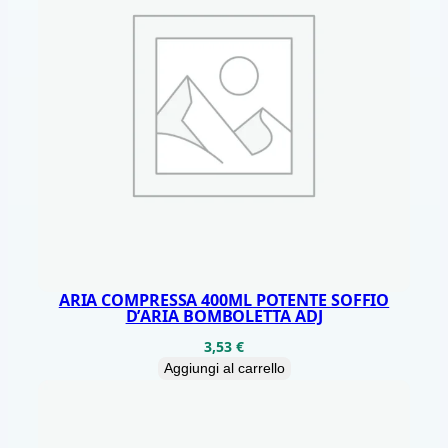
I
4
3
U
L
3
J
-
M
W
E
ARIA COMPRESSA 400ML POTENTE SOFFIO
D’ARIA BOMBOLETTA ADJ
B
3,53
€
O
Aggiungi al carrello
S
1
6