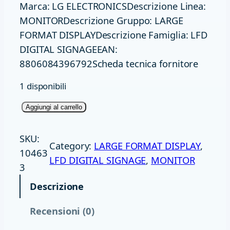
Marca: LG ELECTRONICSDescrizione Linea:
MONITORDescrizione Gruppo: LARGE
FORMAT DISPLAYDescrizione Famiglia: LFD
DIGITAL SIGNAGEEAN:
8806084396792Scheda tecnica fornitore
1 disponibili
M
Aggiungi al carrello
O
N
SKU:
Category:
LARGE FORMAT DISPLAY
, 
4
10463
LFD DIGITAL SIGNAGE
, 
MONITOR
3
3
D
Descrizione
S
I
Recensioni (0)
P