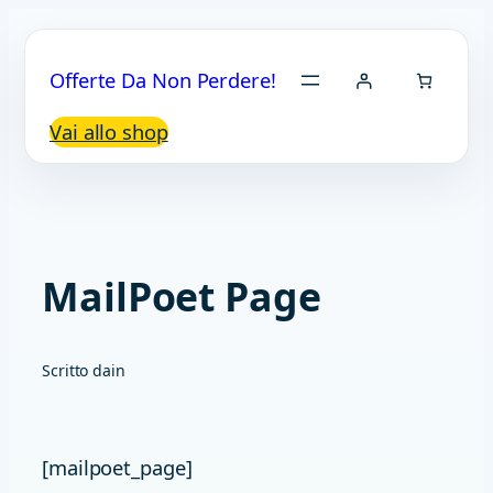
Vai
al
Offerte Da Non Perdere!
contenuto
Vai allo shop
MailPoet Page
Scritto da
in
[mailpoet_page]